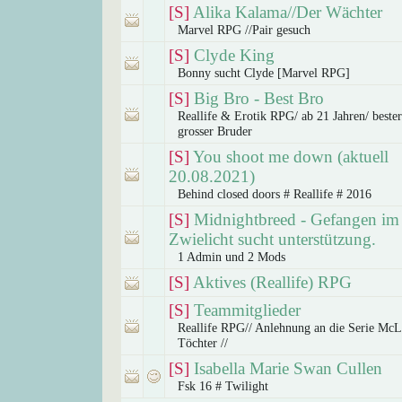
[S]
Alika Kalama//Der Wächter
Marvel RPG //Pair gesuch
[S]
Clyde King
Bonny sucht Clyde [Marvel RPG]
[S]
Big Bro - Best Bro
Reallife & Erotik RPG/ ab 21 Jahren/ beste
grosser Bruder
[S]
You shoot me down (aktuell
20.08.2021)
Behind closed doors # Reallife # 2016
[S]
Midnightbreed - Gefangen im
Zwielicht sucht unterstützung.
1 Admin und 2 Mods
[S]
Aktives (Reallife) RPG
[S]
Teammitglieder
Reallife RPG// Anlehnung an die Serie Mc
Töchter //
[S]
Isabella Marie Swan Cullen
Fsk 16 # Twilight