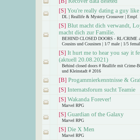
[B]
Recover data deleted
[S]
You're really dating a guy lik
DL | Reallife & Mystery Crossover | Empf
[S]
Blut macht dich verwandt, Loy
macht dich zur Familie.
BEHIND CLOSED DOORS - RL/CRIME ab
Cousins und Cousinen | 1/7 male | 1/5 fema
[S]
It hurt me to hear you say it f
(aktuell 20.08.2021)
Behind closed doors # Reallife mit Crime-
und Kleinstadt # 2016
[B]
Progammierkenntnisse & Gra
[S]
Internatsforum sucht Teamie
[S]
Wakanda Forever!
Marvel RPG
[S]
Guardian of the Galaxy
Marvel RPG
[S]
Die X Men
Marvel RPG