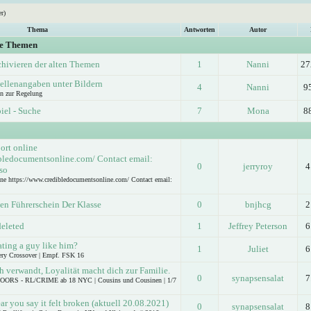
r)
Thema
Antworten
Autor
ge Themen
chivieren der alten Themen
1
Nanni
27
ellenangaben unter Bildern
4
Nanni
9
n zur Regelung
iel - Suche
7
Mona
8
ort online
bledocumentsonline.com/ Contact email:
0
jerryroy
4
so
ine https://www.credibledocumentsonline.com/ Contact email:
en Führerschein Der Klasse
0
bnjhcg
2
deleted
1
Jeffrey Peterson
6
ating a guy like him?
1
Juliet
6
ery Crossover | Empf. FSK 16
h verwandt, Loyalität macht dich zur Familie.
0
synapsensalat
7
RS - RL/CRIME ab 18 NYC | Cousins und Cousinen | 1/7
ear you say it felt broken (aktuell 20.08.2021)
0
synapsensalat
8