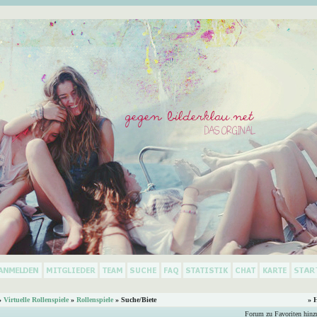
»
Virtuelle Rollenspiele
»
Rollenspiele
» Suche/Biete
» 
Forum zu Favoriten hinz