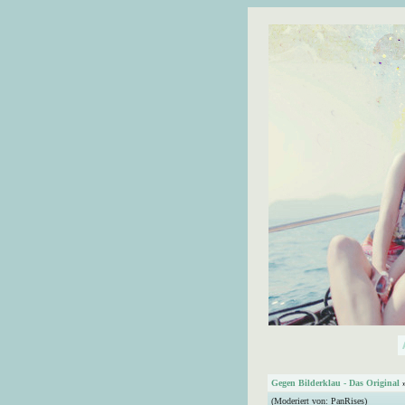
Gegen Bilderklau - Das Original
(Moderiert von:
PanRises
)