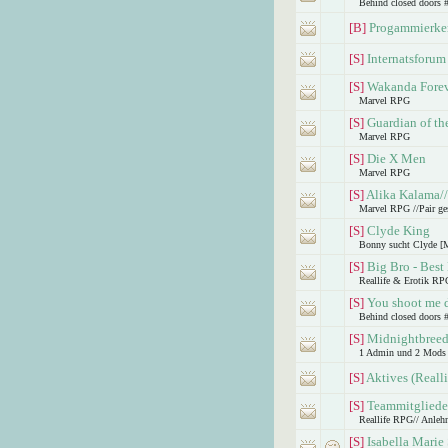
Behind closed doors 
[B]
Progammierken
[S]
Internatsforum
[S]
Wakanda Forev
Marvel RPG
[S]
Guardian of th
Marvel RPG
[S]
Die X Men
Marvel RPG
[S]
Alika Kalama/
Marvel RPG //Pair ge
[S]
Clyde King
Bonny sucht Clyde [
[S]
Big Bro - Best
Reallife & Erotik RPG
[S]
You shoot me 
Behind closed doors #
[S]
Midnightbreed 
1 Admin und 2 Mods
[S]
Aktives (Reall
[S]
Teammitgliede
Reallife RPG// Anleh
[S]
Isabella Marie