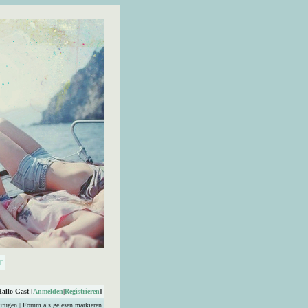
Hallo Gast [
Anmelden
|
Registrieren
]
ufügen
|
Forum als gelesen markieren