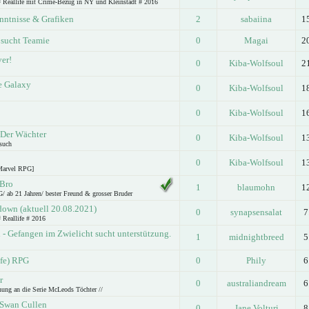
# Reallife mit Crime-Bezug in NY und Kleinstadt # 2016
ntnisse & Grafiken
2
sabaiina
1
 sucht Teamie
0
Magai
2
er!
0
Kiba-Wolfsoul
2
e Galaxy
0
Kiba-Wolfsoul
1
0
Kiba-Wolfsoul
1
/Der Wächter
0
Kiba-Wolfsoul
1
such
0
Kiba-Wolfsoul
1
Marvel RPG]
 Bro
1
blaumohn
1
/ ab 21 Jahren/ bester Freund & grosser Bruder
down (aktuell 20.08.2021)
0
synapsensalat
7
 Reallife # 2016
- Gefangen im Zwielicht sucht unterstützung.
1
midnightbreed
5
ife) RPG
0
Phily
6
r
0
australiandream
6
nung an die Serie McLeods Töchter //
 Swan Cullen
0
Jane Volturi
8