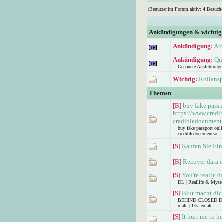
(Benutzer im Forum aktiv: 4 Besuche
Ankündigungen & wichti
Ankündigung:
Ar
Ankündigung:
Qu
Genauere Ausführunge
Wichtig:
Rollensp
Themen
[B]
buy fake passp
https://www.credi
credibledocument
buy fake passport onl
credibledocumentso
[S]
Kaufen Sie Ein
[B]
Recover data 
[S]
You're really d
DL | Reallife & Myst
[S]
Blut macht dic
BEHIND CLOSED DOO
male | 1/5 female
[S]
It hurt me to h