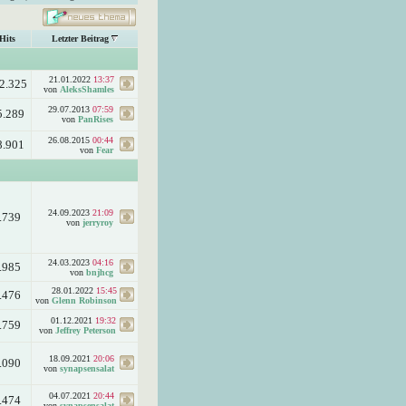
Hits
Letzter Beitrag
21.01.2022
13:37
2.325
von
AleksShamles
29.07.2013
07:59
5.289
von
PanRises
26.08.2015
00:44
8.901
von
Fear
24.09.2023
21:09
.739
von
jerryroy
24.03.2023
04:16
.985
von
bnjhcg
28.01.2022
15:45
.476
von
Glenn Robinson
01.12.2021
19:32
.759
von
Jeffrey Peterson
18.09.2021
20:06
.090
von
synapsensalat
04.07.2021
20:44
.474
von
synapsensalat