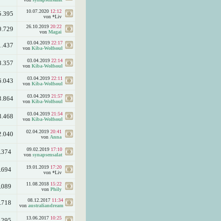
10.07.2020
12:12
5.395
von *Liv
26.10.2019
20:22
0.729
von
Magai
03.04.2019
22:17
1.437
von
Kiba-Wolfsoul
03.04.2019
22:14
8.357
von
Kiba-Wolfsoul
03.04.2019
22:11
6.043
von
Kiba-Wolfsoul
03.04.2019
21:57
3.864
von
Kiba-Wolfsoul
03.04.2019
21:54
3.468
von
Kiba-Wolfsoul
02.04.2019
20:41
2.040
von
Anna
09.02.2019
17:10
.374
von
synapsensalat
19.01.2019
17:20
.694
von *Liv
11.08.2018
15:22
.089
von
Phily
08.12.2017
11:34
.718
von
australiandream
13.06.2017
10:25
.295