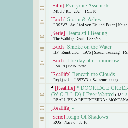
[Film]
Everyone Assemble
MCU / RL | 2024 | FSK18
[Buch]
Storm & Ashes
L3S3V3 | das Lied von Eis und Feuer | Kein
[Serie]
Hearts still Beating
The Walking Dead | L3S3V3
[Buch]
Smoke on the Water
HP | Rumtreiber | 1976 | Szenentrennung | F
[Buch]
The day after tomorrow
FSK18 | Post-Potter
[Reallife]
Beneath the Clouds
Reykjavik + L3S3V3 + Szenentrennung
[Reallife]
* DOORIDGE CREEK 
{W O R L D} I Ever Wanted
(
1
2
REALLIFE & REITINTERNA • MONTANA 
[Reallife]
-
[Serie]
Reign Of Shadows
ROS | Naruto | ab 16