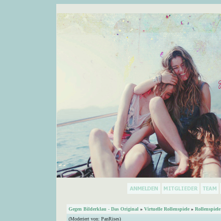
Gegen Bilderklau - Das Original
»
Virtuelle Rollenspiele
»
Rollenspiele
(Moderiert von:
PanRises
)