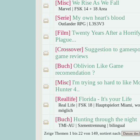
[Misc]
We Rise As We Fall
Marvel | FSK 14 + 18 Area
[Serie]
My own heart's blood
Outlander RPG | L3S3V3
[Film]
Twenty Years After a Horrif
Plague...
[Crossover]
Suggestion to gamespo
game reviews
[Buch]
Oblivion Like Game
recomendation ?
[Misc]
I'm trying so hard to like M
Hunter 4..
[Reallife]
Florida - It's your Life
Real Life | FSK 18 | Hauptspielort Miami, w
möglich
[Buch]
Hunting through the night
TMI-AU | Szenentrennung | bilingual
Zeige Themen 1 bis 22 von 149, sortiert nach