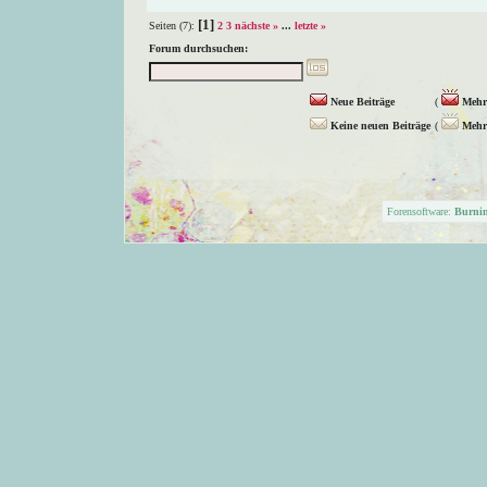
[1]
Seiten (7):
2
3
nächste »
...
letzte »
Forum durchsuchen:
Neue Beiträge
(
Mehr 
Keine neuen Beiträge
(
Mehr 
Forensoftware:
Burni