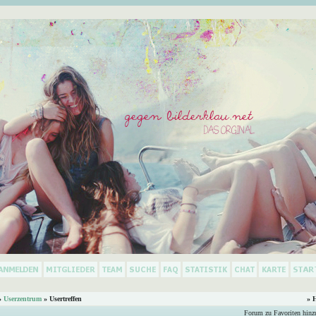
»
Userzentrum
» Usertreffen
» 
Forum zu Favoriten hinz