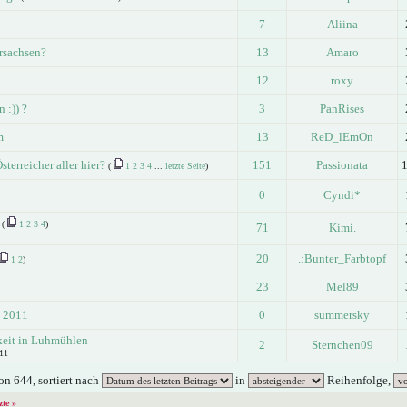
7
Aliina
ersachsen?
13
Amaro
12
roxy
 :)) ?
3
PanRises
m
13
ReD_lEmOn
sterreicher aller hier?
151
Passionata
(
1
2
3
4
...
letzte Seite
)
0
Cyndi*
(
1
2
3
4
)
71
Kimi.
20
.:Bunter_Farbtopf
1
2
)
23
Mel89
t 2011
0
summersky
keit in Luhmühlen
2
Sternchen09
011
n 644, sortiert nach
in
Reihenfolge,
zte »