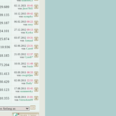
von
klausbe23
02.11.2021
10:45
29.689
von
jiuer7845
10.12.2015
09:42
39.135
von
nymphy
06.02.2013
00:22
29.187
von
roxy
27.12.2012
09:13
24.101
von
Kysha
03.07.2012
19:31
25.874
von
Jamaal
02.06.2012
23:31
110.936
von
Caro0
21.03.2012
12:37
18.185
von
Cyndi*
10.01.2012
11:49
75.204
von
Susie
03.09.2011
08:33
31.413
von
cowgirljen
02.09.2011
22:55
30.429
von
Daily'
17.08.2011
03:45
10.123
von
summersky
16.08.2011
21:01
10.355
von
Sternchen09