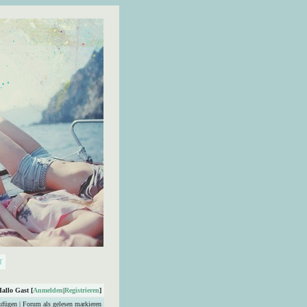
Hallo Gast [
Anmelden
|
Registrieren
]
ufügen
|
Forum als gelesen markieren