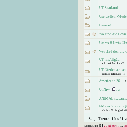
UT Saarland
Usertreffen -Nied
Bayern!
Wo sind die Hessen
Usertreff Kreis Ul
Wer sind den die Ö
UT im Allgäu
z.B. auf Turnieren?
UT Niedersachsen
Termin gefunden ! :)
Americana 2011
(
Ut Nrw
(
1
2
)
ANIMAL stuttgar
EM der Vielseitig
25. bis 28. August 2
Zeige Themen 1 bis 21 vo
[1]
Seiten (31):
2
3
nächste »
...
let