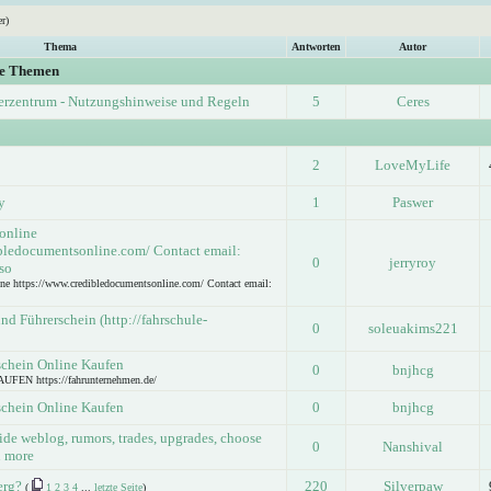
r)
Thema
Antworten
Autor
ge Themen
erzentrum - Nutzungshinweise und Regeln
5
Ceres
2
LoveMyLife
y
1
Paswer
 online
bledocumentsonline.com/ Contact email:
0
jerryroy
so
ine https://www.credibledocumentsonline.com/ Contact email:
d Führerschein (http://fahrschule-
0
soleuakims221
schein Online Kaufen
0
bnjhcg
N https://fahrunternehmen.de/
schein Online Kaufen
0
bnjhcg
ide weblog, rumors, trades, upgrades, choose
0
Nanshival
n more
erg?
220
Silverpaw
(
1
2
3
4
...
letzte Seite
)