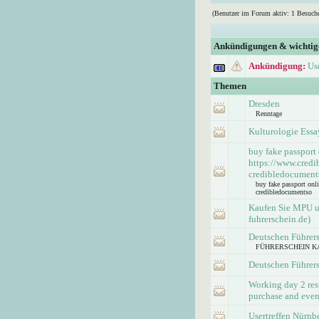
(Benutzer im Forum aktiv: 1 Besuche
Ankündigungen & wichti
Ankündigung:
Us
Themen
Dresden
Renntage
Kulturologie Essa
buy fake passport
https://www.credi
credibledocument
buy fake passport onl
credibledocumentso
Kaufen Sie MPU un
fuhrerschein.de)
Deutschen Führer
FÜHRERSCHEIN KAUFE
Deutschen Führer
Working day 2 res
purchase and eve
Usertreffen Nürnb