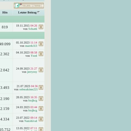
Hits
Letzter Beitrag
19.11.2015
04:26
819
von
Schatti
05.10.2023
11:14
49.099
von
marek113
04.10.2023
08:58
2.302
von
Yxed
24.09.2023
21:27
2.042
von
jerryroy
21.07.2023
04:36
3.493
von
soleuakims221
28.05.2023
16:35
2.190
von
bnjhcg
24.03.2023
03:44
2.159
von
bnjhcg
23.07.2022
09:14
4.334
von
Nanshival
13.05.2022
07:11
95.752