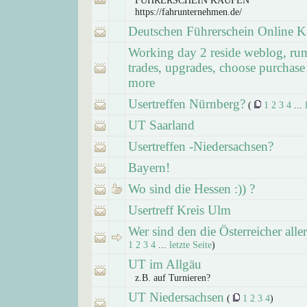
FÜHRERSCHEIN KAUFEN
https://fahrunternehmen.de/
Deutschen Führerschein Online K
Working day 2 reside weblog, ru
trades, upgrades, choose purchase
more
Usertreffen Nürnberg?
(
1
2
3
4
...
UT Saarland
Usertreffen -Niedersachsen?
Bayern!
Wo sind die Hessen :)) ?
Usertreff Kreis Ulm
Wer sind den die Österreicher aller
1
2
3
4
...
letzte Seite
)
UT im Allgäu
z.B. auf Turnieren?
UT Niedersachsen
(
1
2
3
4
)