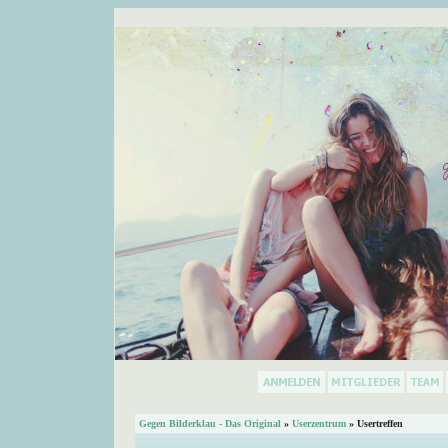
Gegen Bilderklau - Das Original
»
Userzentrum
» Usertreffen