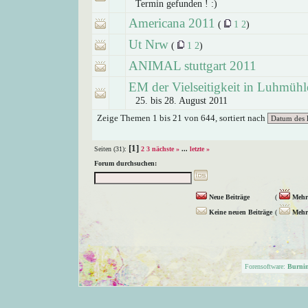
Termin gefunden ! :)
Americana 2011
(
1
2
)
Ut Nrw
(
1
2
)
ANIMAL stuttgart 2011
EM der Vielseitigkeit in Luhmühl
25. bis 28. August 2011
Zeige Themen 1 bis 21 von 644, sortiert nach
[1]
Seiten (31):
2
3
nächste »
...
letzte »
Forum durchsuchen:
Neue Beiträge
(
Mehr 
Keine neuen Beiträge
(
Mehr 
Forensoftware:
Burni