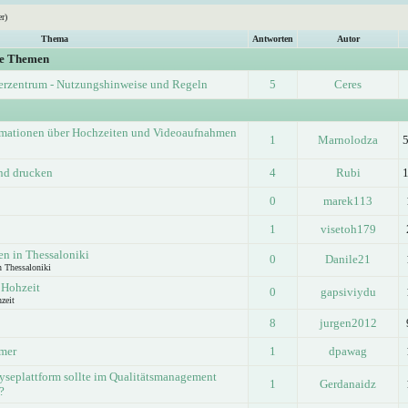
r)
Thema
Antworten
Autor
ge Themen
erzentrum - Nutzungshinweise und Regeln
5
Ceres
rmationen über Hochzeiten und Videoaufnahmen
1
Marnolodza
und drucken
4
Rubi
0
marek113
1
visetoh179
n in Thessaloniki
0
Danile21
n Thessaloniki
 Hohzeit
0
gapsiviydu
zeit
8
jurgen2012
lmer
1
dpawag
seplattform sollte im Qualitätsmanagement
1
Gerdanaidz
?