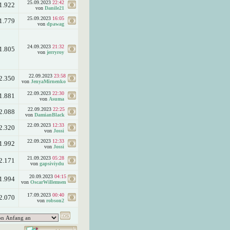
25.09.2023
22:42
1.922
von
Danile21
25.09.2023
16:05
1.779
von
dpawag
24.09.2023
21:32
1.805
von
jerryroy
22.09.2023
23:58
2.350
von
JenyaMirnenko
22.09.2023
22:30
1.881
von
Asuma
22.09.2023
22:25
2.088
von
DamianBlack
22.09.2023
12:33
2.320
von
Jossi
22.09.2023
12:33
1.992
von
Jossi
21.09.2023
05:28
2.171
von
gapsiviydu
20.09.2023
04:15
1.994
von
OscarWillemsen
17.09.2023
00:40
2.070
von
robson2