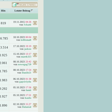
Hits
Letzter Beitrag
19.11.2015
04:26
819
von
Schatti
18.10.2023
00:04
56.785
von
kellismall
17.10.2023
19:19
13.514
von
jaskoo
15.10.2023
13:17
1.925
von
marek113
08.10.2023
23:42
2.061
von
nowogag720
08.10.2023
17:54
1.785
von
Danile21
06.10.2023
01:38
1.983
von
gapsiviydu
05.10.2023
17:56
9.292
von
famii
05.10.2023
17:51
1.927
von
hazdo
02.10.2023
15:27
1.896
von
Dalanial