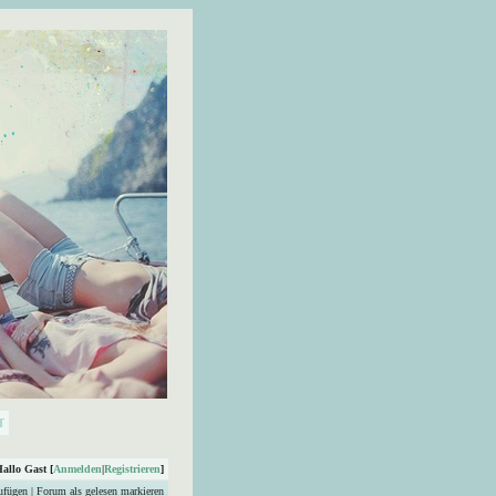
Hallo Gast [
Anmelden
|
Registrieren
]
ufügen
|
Forum als gelesen markieren