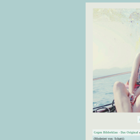
Gegen Bilderklau - Das Original
(Moderiert von:
Schatti
)