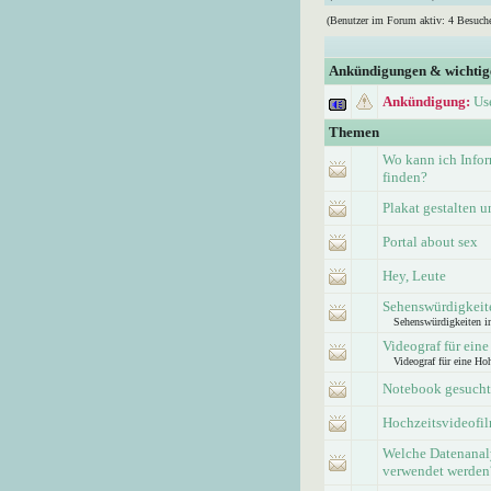
(Benutzer im Forum aktiv: 4 Besuche
Ankündigungen & wichti
Ankündigung:
Us
Themen
Wo kann ich Info
finden?
Plakat gestalten 
Portal about sex
Hey, Leute
Sehenswürdigkeite
Sehenswürdigkeiten i
Videograf für eine
Videograf für eine Hoh
Notebook gesucht
Hochzeitsvideofi
Welche Datenanaly
verwendet werden