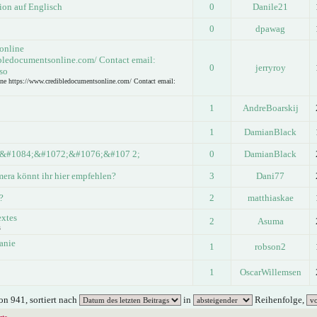
ion auf Englisch
0
Danile21
0
dpawag
 online
bledocumentsonline.com/ Contact email:
0
jerryroy
so
ine https://www.credibledocumentsonline.com/ Contact email:
1
AndreBoarskij
1
DamianBlack
&#1084;&#1072;&#1076;&#107 2;
0
DamianBlack
era könnt ihr hier empfehlen?
3
Dani77
?
2
matthiaskae
extes
2
Asuma
s
anie
1
robson2
1
OscarWillemsen
n 941, sortiert nach
in
Reihenfolge,