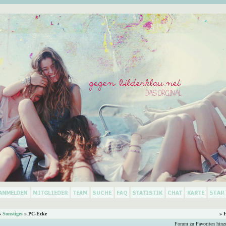
»
Sonstiges
» PC-Ecke
» 
Forum zu Favoriten hinz