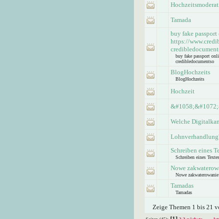
Hochzeitsmoderat
Tamada
buy fake passport
https://www.credi
credibledocument
buy fake passport onl
credibledocumentso
BlogHochzeits
BlogHochzeits
Hochzeit
&#1058;&#1072;
Welche Digitalkam
Lohnverhandlung
Schreiben eines T
Schreiben eines Texte
Nowe zakwaterow
Nowe zakwaterowanie
Tamadas
Tamadas
Zeige Themen 1 bis 21 vo
[1]