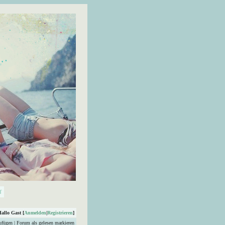
Hallo Gast [
Anmelden
|
Registrieren
]
ufügen
|
Forum als gelesen markieren