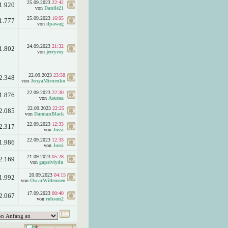
25.09.2023
22:42
1.920
von
Danile21
25.09.2023
16:05
1.777
von
dpawag
24.09.2023
21:32
1.802
von
jerryroy
22.09.2023
23:58
2.348
von
JenyaMirnenko
22.09.2023
22:30
1.876
von
Asuma
22.09.2023
22:25
2.085
von
DamianBlack
22.09.2023
12:33
2.317
von
Jossi
22.09.2023
12:33
1.986
von
Jossi
21.09.2023
05:28
2.169
von
gapsiviydu
20.09.2023
04:15
1.992
von
OscarWillemsen
17.09.2023
00:40
2.067
von
robson2