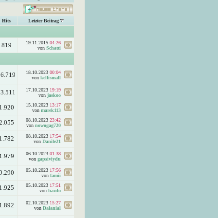
Hits
Letzter Beitrag
19.11.2015
04:26
819
von
Schatti
18.10.2023
00:04
56.719
von
kellismall
17.10.2023
19:19
13.511
von
jaskoo
15.10.2023
13:17
1.920
von
marek113
08.10.2023
23:42
2.055
von
nowogag720
08.10.2023
17:54
1.782
von
Danile21
06.10.2023
01:38
1.979
von
gapsiviydu
05.10.2023
17:56
9.290
von
famii
05.10.2023
17:51
1.925
von
hazdo
02.10.2023
15:27
1.892
von
Dalanial