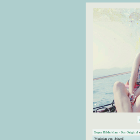
Gegen Bilderklau - Das Original
(Moderiert von:
Schatti
)