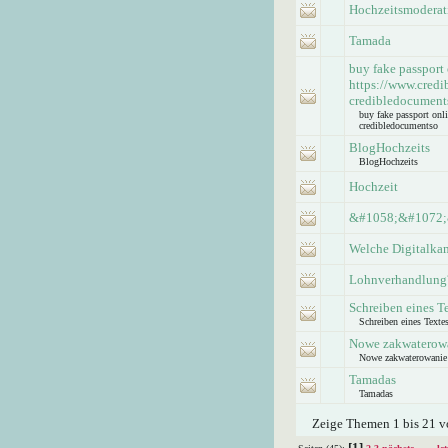
Hochzeitsmoderat
Tamada
buy fake passport
https://www.credi
credibledocument
buy fake passport onl
credibledocumentso
BlogHochzeits
BlogHochzeits
Hochzeit
&#1058;&#1072;
Welche Digitalkam
Lohnverhandlung
Schreiben eines T
Schreiben eines Texte
Nowe zakwaterow
Nowe zakwaterowanie
Tamadas
Tamadas
Zeige Themen 1 bis 21 vo
[1]