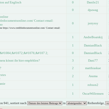
ion auf Englisch
0
Danile21
0
dpawag
 online
bledocumentsonline.com/ Contact email:
0
jerryroy
so
ine https://www.credibledocumentsonline.com/ Contact email:
1
AndreBoarskij
1
DamianBlack
&#1084;&#1072;&#1076;&#107 2;
0
DamianBlack
era könnt ihr hier empfehlen?
3
Dani77
?
2
matthiaskae
extes
2
Asuma
s
anie
1
robson2
1
OscarWillemsen
n 941, sortiert nach
in
Reihenfolge,