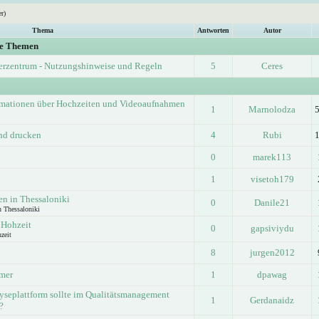
r)
Thema
Antworten
Autor
ge Themen
erzentrum - Nutzungshinweise und Regeln
5
Ceres
rmationen über Hochzeiten und Videoaufnahmen
1
Marnolodza
und drucken
4
Rubi
0
marek113
1
visetoh179
n in Thessaloniki
0
Danile21
n Thessaloniki
 Hohzeit
0
gapsiviydu
zeit
8
jurgen2012
lmer
1
dpawag
seplattform sollte im Qualitätsmanagement
1
Gerdanaidz
?