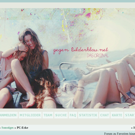
»
Sonstiges
» PC-Ecke
» 
Forum zu Favoriten hinz