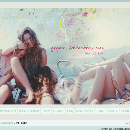
»
Sonstiges
» PC-Ecke
» 
Forum zu Favoriten hinz