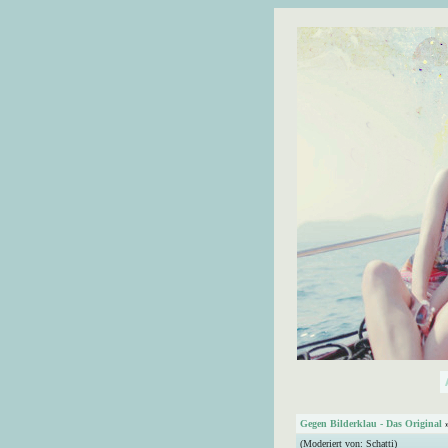
Gegen Bilderklau - Das Original
(Moderiert von:
Schatti
)