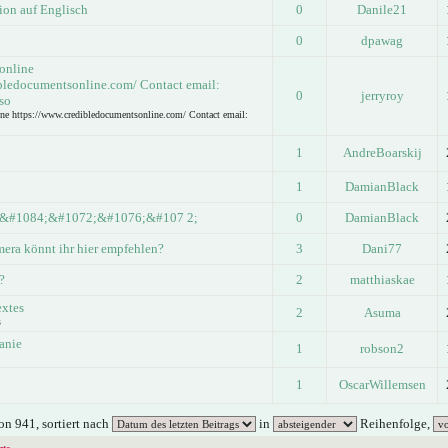
ion auf Englisch
0
Danile21
0
dpawag
 online
bledocumentsonline.com/ Contact email:
0
jerryroy
so
ine https://www.credibledocumentsonline.com/ Contact email:
1
AndreBoarskij
1
DamianBlack
&#1084;&#1072;&#1076;&#107 2;
0
DamianBlack
era könnt ihr hier empfehlen?
3
Dani77
?
2
matthiaskae
extes
2
Asuma
s
anie
1
robson2
1
OscarWillemsen
n 941, sortiert nach
in
Reihenfolge,