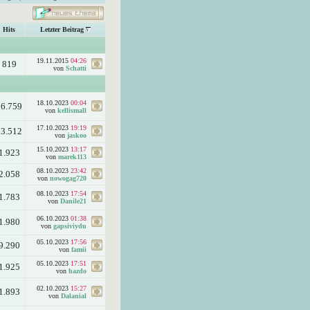
Hits
Letzter Beitrag
19.11.2015
04:26
819
von
Schatti
18.10.2023
00:04
56.759
von
kellismall
17.10.2023
19:19
13.512
von
jaskoo
15.10.2023
13:17
1.923
von
marek113
08.10.2023
23:42
2.058
von
nowogag720
08.10.2023
17:54
1.783
von
Danile21
06.10.2023
01:38
1.980
von
gapsiviydu
05.10.2023
17:56
9.290
von
famii
05.10.2023
17:51
1.925
von
hazdo
02.10.2023
15:27
1.893
von
Dalanial