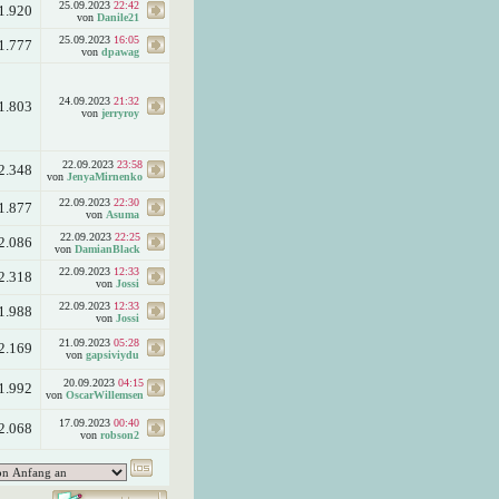
25.09.2023
22:42
1.920
von
Danile21
25.09.2023
16:05
1.777
von
dpawag
24.09.2023
21:32
1.803
von
jerryroy
22.09.2023
23:58
2.348
von
JenyaMirnenko
22.09.2023
22:30
1.877
von
Asuma
22.09.2023
22:25
2.086
von
DamianBlack
22.09.2023
12:33
2.318
von
Jossi
22.09.2023
12:33
1.988
von
Jossi
21.09.2023
05:28
2.169
von
gapsiviydu
20.09.2023
04:15
1.992
von
OscarWillemsen
17.09.2023
00:40
2.068
von
robson2