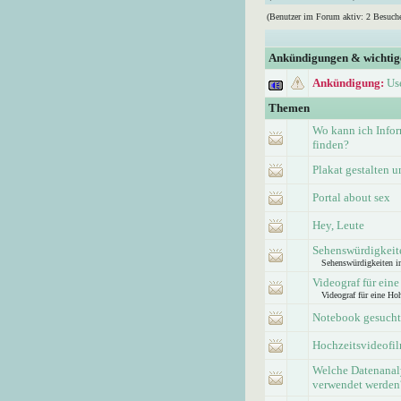
(Benutzer im Forum aktiv: 2 Besuche
Ankündigungen & wichti
Ankündigung:
Us
Themen
Wo kann ich Info
finden?
Plakat gestalten 
Portal about sex
Hey, Leute
Sehenswürdigkeite
Sehenswürdigkeiten i
Videograf für eine
Videograf für eine Hoh
Notebook gesucht
Hochzeitsvideofi
Welche Datenanaly
verwendet werden