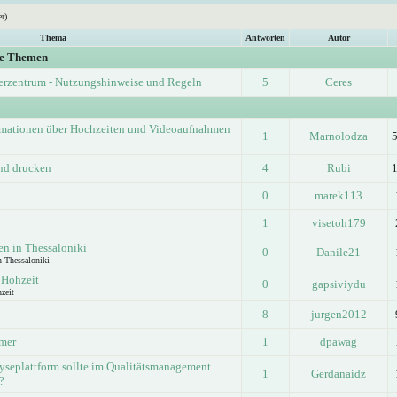
r)
Thema
Antworten
Autor
ge Themen
erzentrum - Nutzungshinweise und Regeln
5
Ceres
rmationen über Hochzeiten und Videoaufnahmen
1
Marnolodza
und drucken
4
Rubi
0
marek113
1
visetoh179
n in Thessaloniki
0
Danile21
n Thessaloniki
 Hohzeit
0
gapsiviydu
zeit
8
jurgen2012
lmer
1
dpawag
seplattform sollte im Qualitätsmanagement
1
Gerdanaidz
?