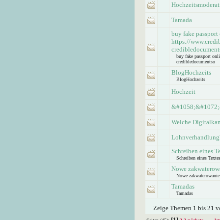
Hochzeitsmoderat
Tamada
buy fake passport
https://www.credi
credibledocument
buy fake passport onl
credibledocumentso
BlogHochzeits
BlogHochzeits
Hochzeit
&#1058;&#1072;
Welche Digitalkam
Lohnverhandlung
Schreiben eines T
Schreiben eines Texte
Nowe zakwaterow
Nowe zakwaterowanie
Tamadas
Tamadas
Zeige Themen 1 bis 21 vo
[1]