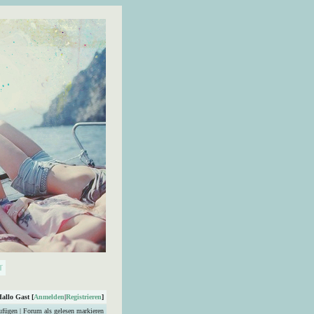
Hallo Gast [
Anmelden
|
Registrieren
]
ufügen
|
Forum als gelesen markieren