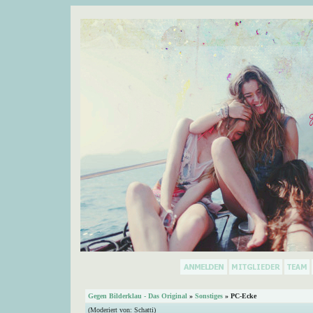
Gegen Bilderklau - Das Original
»
Sonstiges
» PC-Ecke
(Moderiert von:
Schatti
)