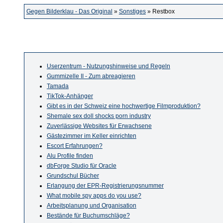
Gegen Bilderklau - Das Original
»
Sonstiges
» Restbox
Userzentrum - Nutzungshinweise und Regeln
Gummizelle II - Zum abreagieren
Tamada
TikTok-Anhänger
Gibt es in der Schweiz eine hochwertige Filmproduktion?
Shemale sex doll shocks porn industry
Zuverlässige Websites für Erwachsene
Gästezimmer im Keller einrichten
Escort Erfahrungen?
Alu Profile finden
dbForge Studio für Oracle
Grundschul Bücher
Erlangung der EPR-Registrierungsnummer
What mobile spy apps do you use?
Arbeitsplanung und Organisation
Bestände für Buchumschläge?