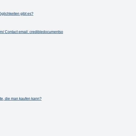
glichkeiten gibt es?
om/ Contact email: credibledocumentso
tte, die man kaufen kann?