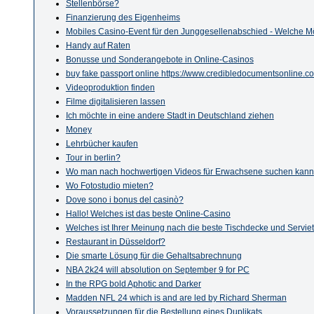
Stellenbörse?
Finanzierung des Eigenheims
Mobiles Casino-Event für den Junggesellenabschied - Welche Mö
Handy auf Raten
Bonusse und Sonderangebote in Online-Casinos
buy fake passport online https://www.credibledocumentsonline.c
Videoproduktion finden
Filme digitalisieren lassen
Ich möchte in eine andere Stadt in Deutschland ziehen
Money
Lehrbücher kaufen
Tour in berlin?
Wo man nach hochwertigen Videos für Erwachsene suchen kann
Wo Fotostudio mieten?
Dove sono i bonus del casinò?
Hallo! Welches ist das beste Online-Casino
Welches ist Ihrer Meinung nach die beste Tischdecke und Servie
Restaurant in Düsseldorf?
Die smarte Lösung für die Gehaltsabrechnung
NBA 2k24 will absolution on September 9 for PC
In the RPG bold Aphotic and Darker
Madden NFL 24 which is and are led by Richard Sherman
Voraussetzungen für die Bestellung eines Duplikats