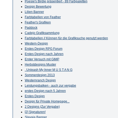
Poesie's Birdie präsentiert - 89 Farbpaletten
Design Bewertung
Lilien Banner
Farbtabellen von Feather
Feather's Grafiken
Paddock
Cadejo Grafiksammlung
Farbtabellen // Können für die Grafiksuche genutzt werden
Western-Design
Erstes Design RPG Forum
Erstes Design nach Jahren
Erster Versuch mit GIMP
Herbstdesigns Muster
. Unleash My Inner M U S T A N G
Sommerdesign 2013
Westernranch Design
Leistungsbalken - auch zur vergabe
erstes Design nach 5 Jahren
Erstes Design
Design für Private Homepage...
2 Designs (Zur Vergabe)
[2] Signaturen!
Slavaja Banner