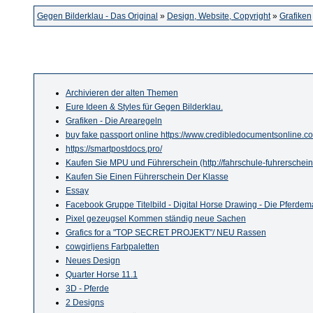
Gegen Bilderklau - Das Original
»
Design, Website, Copyright
»
Grafiken
Archivieren der alten Themen
Eure Ideen & Styles für Gegen Bilderklau.
Grafiken - Die Arearegeln
buy fake passport online https://www.credibledocumentsonline.c
https://smartpostdocs.pro/
Kaufen Sie MPU und Führerschein (http://fahrschule-fuhrerschein
Kaufen Sie Einen Führerschein Der Klasse
Essay
Facebook Gruppe Titelbild - Digital Horse Drawing - Die Pferdem
Pixel gezeugsel Kommen ständig neue Sachen
Grafics for a "TOP SECRET PROJEKT"/ NEU Rassen
cowgirljens Farbpaletten
Neues Design
Quarter Horse 11.1
3D - Pferde
2 Designs